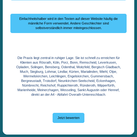
Einfachheitshalber wird in den Texten auf dieser Website häufig die
männliche Form verwendet. Andere Geschlechter sind
selbstverständlich immer miteingeschlossen.
Die Praxis liegt zentral in ruhiger Lage. Sie ist schnell zu erreichen für
Klienten aus Rösrath, Köln, Porz, Bonn, Remscheid, Leverkusen,
Opladen, Solingen, Bensberg, Odenthal, Moitzfeld, Bergisch Gladbach,
Much, Siegburg, Lohmar, Lindlar, Kürten, Marialinden, Wiehl, Olpe,
Wermelskirchen, Leichlingen, Engelskirchen, Gummersbach,
Bergneustadt, Troisdorf, Neunkirchen-Seelscheid, Eckenhagen,
Nümbrecht, Reichshof, Ruppichteroth, Ründeroth, Wipperfürth,
Marienheide, Meinerzhagen, Wesseling, Sankt Augustin oder Hennef,
direkt an der A4 - Abfahrt Overath-Untereschbach.
Jetzt bewerten