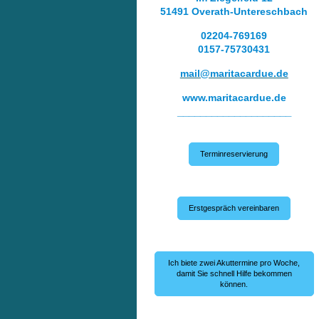
51491 Overath-Untereschbach
02204-769169
0157-75730431
mail@maritacardue.de
www.maritacardue.de
____________________
Terminreservierung
Erstgespräch vereinbaren
Ich biete zwei Akuttermine pro Woche,
damit Sie schnell Hilfe bekommen
können.