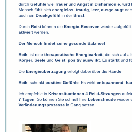
durch
Gefühle
wie
Trauer
und
Angst
in
Disharmonie
, wird
Mensch fühlt sich
energielos
,
traurig
,
leer
,
ausgelaugt
ode
auch ein
Druckgefühl
in der
Brust
.
Durch
Reiki
können die
Energie-Reserven
wieder aufgefüll
aktiviert werden.
Der Mensch findet seine gesunde Balance!
Reiki
ist eine
therapeutische
Energiearbeit
, die sich auf 
Körper
,
Seele
und
Geist
,
positiv
auswirkt
. Es
stärkt
und
f
Die
Energieübertragung
erfolgt dabei über die
Hände
.
Reiki
schenkt
positive
Gefühle
. Es wirkt
entspannend
,
ha
Ich empfehle in
Krisensituationen
4 Reiki-Sitzungen
aufei
7 Tagen
. So können Sie schnell Ihre
Lebensfreude
wieder e
Veränderungsprozesse
in Gang setzen.