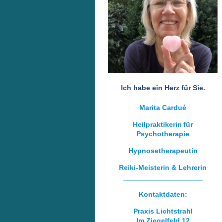
Ich habe ein Herz für Sie.
Marita Cardué
Heilpraktikerin
für
Psychotherapie
Hypnosetherapeutin
Reiki-Meisterin & Lehrerin
____________________
Kontaktdaten:
Praxis Lichtstrahl
Im Ziegelfeld 12