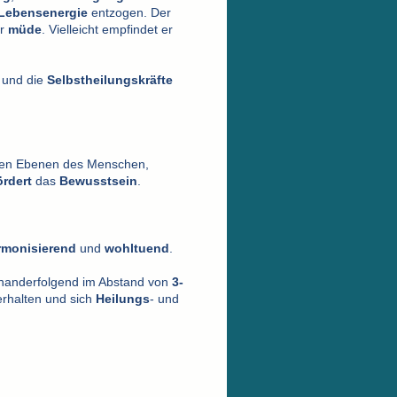
Lebensenergie
entzogen. Der
r
müde
. Vielleicht empfindet er
t und die
Selbstheilungskräfte
allen Ebenen des Menschen,
ördert
das
Bewusstsein
.
rmonisierend
und
wohltuend
.
nanderfolgend im Abstand von
3-
rhalten und sich
Heilungs
- und