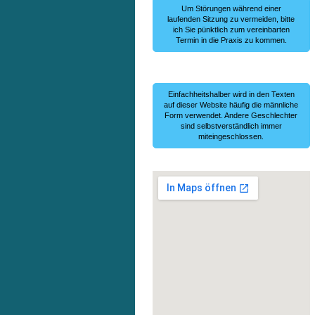
Um Störungen während einer
laufenden Sitzung zu vermeiden, bitte
ich Sie pünktlich zum vereinbarten
Termin in die Praxis zu kommen.
Einfachheitshalber wird in den Texten
auf dieser Website häufig die männliche
Form verwendet. Andere Geschlechter
sind selbstverständlich immer
miteingeschlossen.