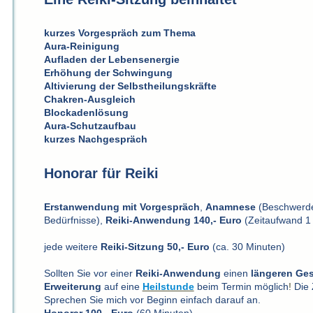
kurzes Vorgespräch zum Thema
Aura-Reinigung
Aufladen der Lebensenergie
Erhöhung der Schwingung
Altivierung der Selbstheilungskräfte
Chakren-Ausgleich
Blockadenlösung
Aura-Schutzaufbau
kurzes Nachgespräch
Honorar für Reiki
Erstanwendung mit
Vorgespräch
,
Anamnese
(Beschwerde
Bedürfnisse),
Reiki-Anwendung 140,- Euro
(Zeitaufwand 1 
jede weitere
Reiki-Sitzung
50,- Euro
(ca. 30 Minuten)
Sollten Sie vor einer
Reiki-Anwendung
einen
längeren Ge
Erweiterung
auf eine
Heilstunde
beim Termin möglich
!
Die 
Sprechen Sie mich vor Beginn einfach darauf an.
Honorar 100,- Euro
(60 Minuten)