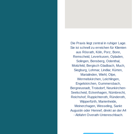
Google Maps Generator
by
on-projects
Die Praxis liegt zentral in ruhiger Lage.
Sie ist schnell zu erreichen für Klienten
aus Rösrath, Köln, Porz, Bonn,
Remscheid, Leverkusen, Opladen,
Solingen, Bensberg, Odenthal,
Moitzfeld, Bergisch Gladbach, Much,
Siegburg, Lohmar, Lindlar, Kürten,
Marialinden, Wiehl, Olpe,
Wermelskirchen, Leichlingen,
Engelskirchen, Gummersbach,
Bergneustadt, Troisdorf, Neunkirchen-
Seelscheid, Eckenhagen, Nümbrecht,
Reichshof, Ruppichteroth, Ründeroth,
Wipperfürth, Marienheide,
Meinerzhagen, Wesseling, Sankt
Augustin oder Hennef, direkt an der A4
- Abfahrt Overath-Untereschbach.