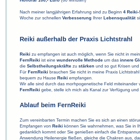
Nach meiner langjährigen Erfahrung sind zu Beginn
4
Reiki
Woche zur schnellen
Verbesserung
Ihrer
Lebensqualität
si
Reiki außerhalb der Praxis Lichtstrahl
Reiki
zu empfangen ist auch möglich, wenn Sie nicht in me
FernReiki
ist eine
wundervolle
Methode
um das
innere
Gl
die
Selbstheilungskräfte
zu
stärken
und so gut Krisen und
Für
FernReiki
brauchen Sie nicht in meine Praxis Lichtstra
bequem zu Hause
Reiki
empfangen.
Wir alle sind durch das morhpogenetische Feld miteinander
FernReiki
gebe, stelle ich mich als Kanal zur Verfügung und
Ablauf beim FernReiki
Zum vereinbarten Termin machen Sie es sich an einen störu
Empfangen von
Reiki
können Sie wahrnehmen, was Sie in I
gedanklich kommt oder Sie genießen einfach die Entspannun
Anwendung Heilenergie fließen, gleiche die Chakren aus, dam