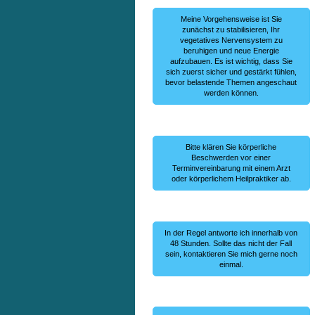
Meine Vorgehensweise ist Sie
zunächst zu stabilisieren, Ihr
vegetatives Nervensystem zu
beruhigen und neue Energie
aufzubauen. Es ist wichtig, dass Sie
sich zuerst sicher und gestärkt fühlen,
bevor belastende Themen angeschaut
werden können.
Bitte klären Sie körperliche
Beschwerden vor einer
Terminvereinbarung mit einem Arzt
oder körperlichem Heilpraktiker ab.
In der Regel antworte ich innerhalb von
48 Stunden. Sollte das nicht der Fall
sein, kontaktieren Sie mich gerne noch
einmal.