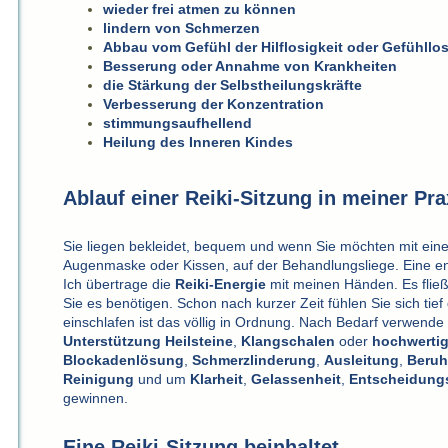
wieder frei atmen zu können
lindern von Schmerzen
Abbau vom Gefühl der Hilflosigkeit oder Gefühllos
Besserung oder Annahme von Krankheiten
die Stärkung der Selbstheilungskräfte
Verbesserung der Konzentration
stimmungsaufhellend
Heilung des Inneren Kindes
Ablauf einer Reiki-Sitzung in meiner Pra
Sie liegen bekleidet, bequem und wenn Sie möchten mit eine
Augenmaske oder Kissen, auf der Behandlungsliege. Eine en
Ich übertrage die
Reiki-Energie
mit meinen Händen. Es fließ
Sie es benötigen. Schon nach kurzer Zeit fühlen Sie sich tief
einschlafen ist das völlig in Ordnung. Nach Bedarf verwende 
Unterstützung
Heilsteine
,
Klangschalen
oder
hochwertig
Blockadenlösung
,
Schmerzlinderung
,
Ausleitung
,
Beruh
Reinigung
und um
Klarheit
,
Gelassenheit
,
Entscheidungs
gewinnen.
Eine Reiki-Sitzung beinhaltet