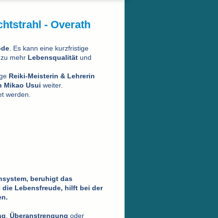
chtstrahl - Overath
ode
.
Es kann eine kurzfristige
zu mehr
Lebensqualität
und
ige
Reiki-Meisterin & Lehrerin
n Mikao Usui
weiter.
t werden.
unsystem, beruhigt das
die Lebensfreude, hilft bei der
en.
ng
,
Überanstrengung
oder