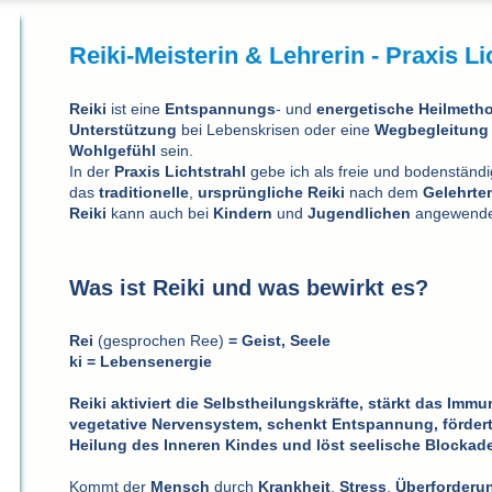
Reiki
-Meisterin & Lehrerin - Praxis Li
Reiki
ist eine
Entspannungs
- und
energetische
Heilmeth
Unterstützung
bei Lebenskrisen oder eine
Wegbegleitung
Wohlgefühl
sein.
In der
Praxis Lichtstrahl
gebe ich als freie und bodenständ
das
traditionelle
,
ursprüngliche
Reiki
nach dem
Gelehrte
Reiki
kann auch bei
Kindern
und
Jugendlichen
angewende
Was ist Reiki
und was bewirkt es?
Rei
(gesprochen Ree)
= Geist, Seele
ki = Lebensenergie
Reiki aktiviert die Selbstheilungskräfte, stärkt das Imm
vegetative Nervensystem, schenkt Entspannung, fördert 
Heilung des Inneren Kindes und löst seelische Blockad
Kommt der
Mensch
durch
Krankheit
,
Stress
,
Überforderu