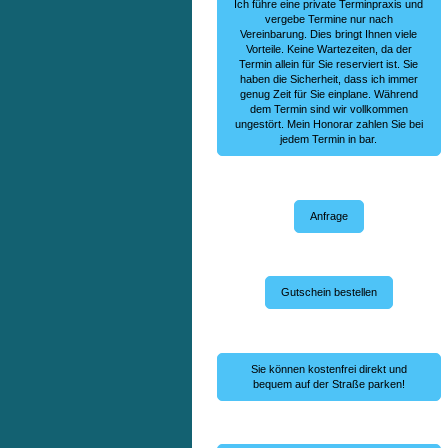
Ich führe eine private Terminpraxis und
vergebe Termine nur nach
Vereinbarung. Dies bringt Ihnen viele
Vorteile. Keine Wartezeiten, da der
Termin allein für Sie reserviert ist. Sie
haben die Sicherheit, dass ich immer
genug Zeit für Sie einplane. Während
dem Termin sind wir vollkommen
ungestört. Mein Honorar zahlen Sie bei
jedem Termin in bar.
Anfrage
Gutschein bestellen
Sie können kostenfrei direkt und
bequem auf der Straße parken!