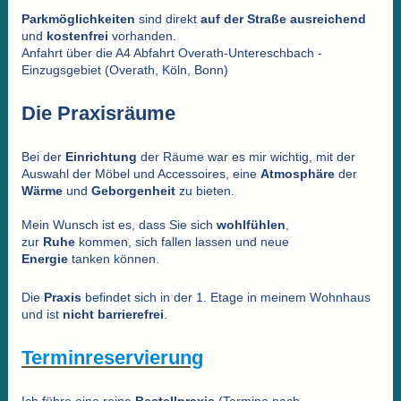
Parkmöglichkeiten
sind direkt
auf der Straße ausreichend
und
kostenfrei
vorhanden.
Anfahrt über die A4 Abfahrt Overath-Untereschbach -
Einzugsgebiet (Overath, Köln, Bonn)
Die Praxisräume
Bei der
Einrichtung
der Räume war es mir wichtig, mit der
Auswahl der Möbel und Accessoires, eine
Atmosphäre
der
Wärme
und
Geborgenheit
zu bieten.
Mein Wunsch ist es, dass Sie sich
wohlfühlen
,
zur
Ruhe
kommen, sich fallen lassen und neue
Energie
tanken können.
Die
Praxis
befindet sich in der 1. Etage in meinem Wohnhaus
und ist
nicht
barrierefrei
.
Terminreservierung
Ich
führe
eine reine
Bestellpraxis
(Termine nach