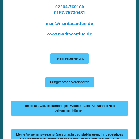
02204-769169
0157-75730431
mail@maritacardue.de
www.maritacardue.de
____________________
Terminreservierung
Erstgespräch vereinbaren
Ich biete zwei Akuttermine pro Woche, damit Sie schnell Hilfe
bekommen können.
Meine Vorgehensweise ist Sie zunächst zu stabilisieren, Ihr vegetatives
Nervensystem zu beruhigen und neue Energie aufzubauen. Es ist