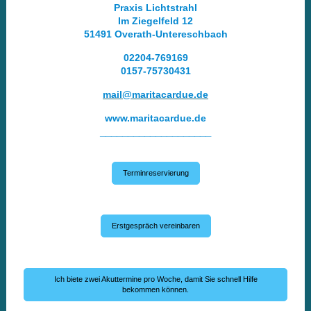
Praxis Lichtstrahl
Im Ziegelfeld 12
51491 Overath-Untereschbach
02204-769169
0157-75730431
mail@maritacardue.de
www.maritacardue.de
____________________
Terminreservierung
Erstgespräch vereinbaren
Ich biete zwei Akuttermine pro Woche, damit Sie schnell Hilfe
bekommen können.