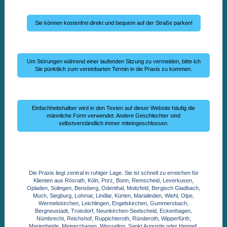
Sie können kostenfrei direkt und bequem auf der Straße parken!
Um Störungen während einer laufenden Sitzung zu vermeiden, bitte ich
Sie pünktlich zum vereinbarten Termin in die Praxis zu kommen.
Einfachheitshalber wird in den Texten auf dieser Website häufig die
männliche Form verwendet. Andere Geschlechter sind
selbstverständlich immer miteingeschlossen.
Die Praxis liegt zentral in ruhiger Lage. Sie ist schnell zu erreichen für
Klienten aus Rösrath, Köln, Porz, Bonn, Remscheid, Leverkusen,
Opladen, Solingen, Bensberg, Odenthal, Moitzfeld, Bergisch Gladbach,
Much, Siegburg, Lohmar, Lindlar, Kürten, Marialinden, Wiehl, Olpe,
Wermelskirchen, Leichlingen, Engelskirchen, Gummersbach,
Bergneustadt, Troisdorf, Neunkirchen-Seelscheid, Eckenhagen,
Nümbrecht, Reichshof, Ruppichteroth, Ründeroth, Wipperfürth,
Marienheide, Meinerzhagen, Wesseling, Sankt Augustin oder Hennef,