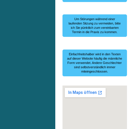
Um Störungen während einer
laufenden Sitzung zu vermeiden, bitte
ich Sie pünktlich zum vereinbarten
Termin in die Praxis zu kommen.
Einfachheitshalber wird in den Texten
auf dieser Website häufig die männliche
Form verwendet. Andere Geschlechter
sind selbstverständlich immer
miteingeschlossen.