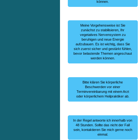
können.
Meine Vorgehensweise ist Sie
zunächst zu stabilisieren, Ihr
vegetatives Nervensystem zu
beruhigen und neue Energie
aufzubauen. Es ist wichtig, dass Sie
sich zuerst sicher und gestärkt fühlen,
bevor belastende Themen angeschaut
werden können.
Bitte klären Sie körperliche
Beschwerden vor einer
Terminvereinbarung mit einem Arzt
oder körperlichem Heilpraktiker ab.
In der Regel antworte ich innerhalb von
48 Stunden. Sollte das nicht der Fall
sein, kontaktieren Sie mich gerne noch
einmal.