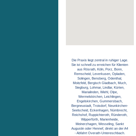
Google Maps Generator
by
on-projects
Die Praxis liegt zentral in ruhiger Lage.
Sie ist schnell zu erreichen für Klienten
aus Rösrath, Köln, Porz, Bonn,
Remscheid, Leverkusen, Opladen,
Solingen, Bensberg, Odenthal,
Moitzfeld, Bergisch Gladbach, Much,
Siegburg, Lohmar, Lindlar, Kürten,
Marialinden, Wiehl, Olpe,
Wermelskirchen, Leichlingen,
Engelskirchen, Gummersbach,
Bergneustadt, Troisdorf, Neunkirchen-
Seelscheid, Eckenhagen, Nümbrecht,
Reichshof, Ruppichteroth, Ründeroth,
Wipperfürth, Marienheide,
Meinerzhagen, Wesseling, Sankt
Augustin oder Hennef, direkt an der A4
- Abfahrt Overath-Untereschbach.