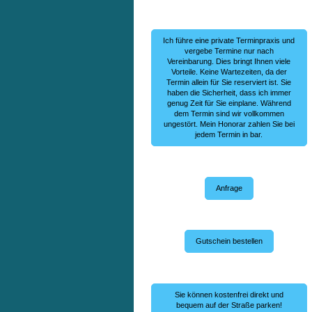
Ich führe eine private Terminpraxis und
vergebe Termine nur nach
Vereinbarung. Dies bringt Ihnen viele
Vorteile. Keine Wartezeiten, da der
Termin allein für Sie reserviert ist. Sie
haben die Sicherheit, dass ich immer
genug Zeit für Sie einplane. Während
dem Termin sind wir vollkommen
ungestört. Mein Honorar zahlen Sie bei
jedem Termin in bar.
Anfrage
Gutschein bestellen
Sie können kostenfrei direkt und
bequem auf der Straße parken!