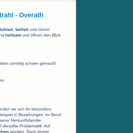
trahl - Overath
ichtert
,
befreit
und nimmt
ind
heilsam
und öffnen den Blick
.
Leben unnötig schwer gemacht
en.
erden wir von ihr besonders
ispiel in Beziehungen, im Beruf
serer Herkunftsfamilie
 dieselbe Problematik. Auf
chen
wurden. Doch immer