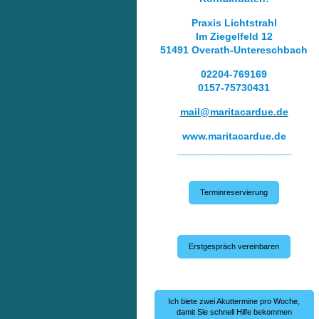
Praxis Lichtstrahl
Im Ziegelfeld 12
51491 Overath-Untereschbach
02204-769169
0157-75730431
mail@maritacardue.de
www.maritacardue.de
____________________
Terminreservierung
Erstgespräch vereinbaren
Ich biete zwei Akuttermine pro Woche,
damit Sie schnell Hilfe bekommen