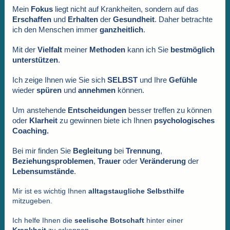
Mein
Fokus
liegt nicht auf Krankheiten, sondern auf das
Erschaffen
und
Erhalten
der
Gesundheit
. Daher betrachte
ich den Menschen immer
ganzheitlich
.
Mit der
Vielfalt
meiner
Methoden
kann ich Sie
bestmöglich
unterstützen
.
Ich zeige Ihnen wie Sie sich
SELBST
und Ihre
Gefühle
wieder
spüren
und
annehmen
können.
Um
anstehende
Entscheidungen
besser treffen zu können
oder
Klarheit
zu gewinnen biete ich Ihnen
psychologisches
Coaching.
Bei mir finden Sie
Begleitung
bei
Trennung
,
Beziehungsproblemen
,
Trauer
oder
Veränderung
der
Lebensumstände
.
Mir ist es wichtig Ihnen
alltagstaugliche
Selbsthilfe
mitzugeben.
Ich helfe Ihnen die
seelische Botschaft
hinter einer
Krankheit
zu erkennen.