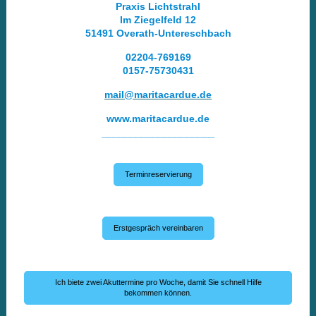
Praxis Lichtstrahl
Im Ziegelfeld 12
51491 Overath-Untereschbach
02204-769169
0157-75730431
mail@maritacardue.de
www.maritacardue.de
____________________
Terminreservierung
Erstgespräch vereinbaren
Ich biete zwei Akuttermine pro Woche, damit Sie schnell Hilfe
bekommen können.