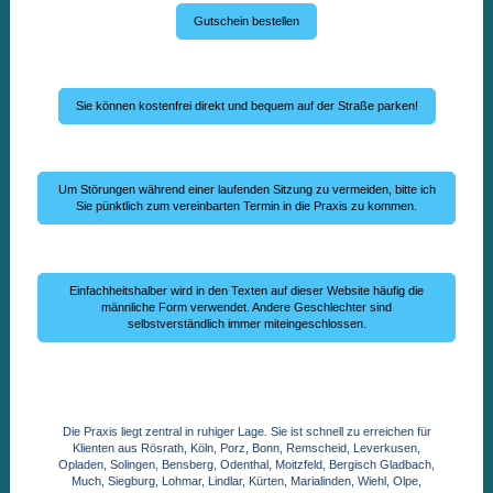
Gutschein bestellen
Sie können kostenfrei direkt und bequem auf der Straße parken!
Um Störungen während einer laufenden Sitzung zu vermeiden, bitte ich
Sie pünktlich zum vereinbarten Termin in die Praxis zu kommen.
Einfachheitshalber wird in den Texten auf dieser Website häufig die
männliche Form verwendet. Andere Geschlechter sind
selbstverständlich immer miteingeschlossen.
Die Praxis liegt zentral in ruhiger Lage. Sie ist schnell zu erreichen für
Klienten aus Rösrath, Köln, Porz, Bonn, Remscheid, Leverkusen,
Opladen, Solingen, Bensberg, Odenthal, Moitzfeld, Bergisch Gladbach,
Much, Siegburg, Lohmar, Lindlar, Kürten, Marialinden, Wiehl, Olpe,