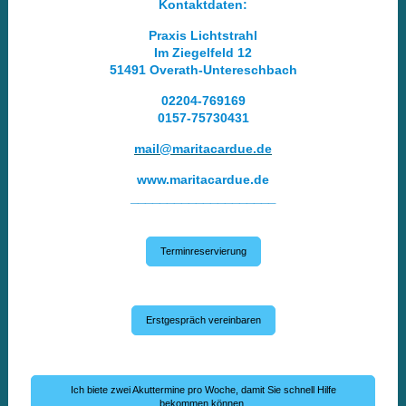
Kontaktdaten:
Praxis Lichtstrahl
Im Ziegelfeld 12
51491 Overath-Untereschbach
02204-769169
0157-75730431
mail@maritacardue.de
www.maritacardue.de
____________________
Terminreservierung
Erstgespräch vereinbaren
Ich biete zwei Akuttermine pro Woche, damit Sie schnell Hilfe
bekommen können.