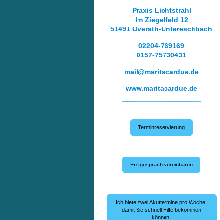
Praxis Lichtstrahl
Im Ziegelfeld 12
51491 Overath-Untereschbach
02204-769169
0157-75730431
mail@maritacardue.de
www.maritacardue.de
____________________
Terminreservierung
Erstgespräch vereinbaren
Ich biete zwei Akuttermine pro Woche,
damit Sie schnell Hilfe bekommen
können.