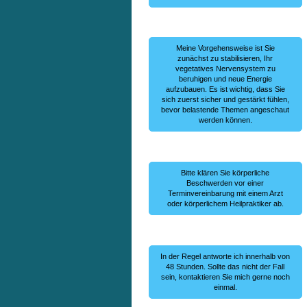
Meine Vorgehensweise ist Sie
zunächst zu stabilisieren, Ihr
vegetatives Nervensystem zu
beruhigen und neue Energie
aufzubauen. Es ist wichtig, dass Sie
sich zuerst sicher und gestärkt fühlen,
bevor belastende Themen angeschaut
werden können.
Bitte klären Sie körperliche
Beschwerden vor einer
Terminvereinbarung mit einem Arzt
oder körperlichem Heilpraktiker ab.
In der Regel antworte ich innerhalb von
48 Stunden. Sollte das nicht der Fall
sein, kontaktieren Sie mich gerne noch
einmal.