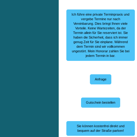
Ich führe eine private Terminpraxis und
vergebe Termine nur nach
Vereinbarung. Dies bringt Ihnen viele
Vorteile. Keine Wartezeiten, da der
Termin allein für Sie reserviert ist. Sie
haben die Sicherheit, dass ich immer
genug Zeit für Sie einplane. Während
dem Termin sind wir vollkommen
ungestört. Mein Honorar zahlen Sie bei
jedem Termin in bar.
Anfrage
Gutschein bestellen
Sie können kostenfrei direkt und
bequem auf der Straße parken!