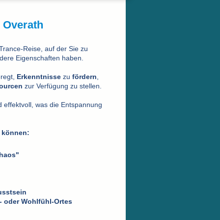
 - Overath
Trance-Reise, auf der Sie zu
ndere Eigenschaften haben.
eregt,
Erkenntnisse
zu
fördern
,
ourcen
zur Verfügung zu stellen.
d effektvoll, was die Entspannung
n können:
chaos"
sstsein
- oder Wohlfühl-Ortes