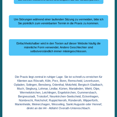
Um Störungen während einer laufenden Sitzung zu vermeiden, bitte ich
Sie pünktlich zum vereinbarten Termin in die Praxis zu kommen.
Einfachheitshalber wird in den Texten auf dieser Website häufig die
männliche Form verwendet. Andere Geschlechter sind
selbstverständlich immer miteingeschlossen.
Die Praxis liegt zentral in ruhiger Lage. Sie ist schnell zu erreichen für
Klienten aus Rösrath, Köln, Porz, Bonn, Remscheid, Leverkusen,
Opladen, Solingen, Bensberg, Odenthal, Moitzfeld, Bergisch Gladbach,
Much, Siegburg, Lohmar, Lindlar, Kürten, Marialinden, Wiehl, Olpe,
Wermelskirchen, Leichlingen, Engelskirchen, Gummersbach,
Bergneustadt, Troisdorf, Neunkirchen-Seelscheid, Eckenhagen,
Nümbrecht, Reichshof, Ruppichteroth, Ründeroth, Wipperfürth,
Marienheide, Meinerzhagen, Wesseling, Sankt Augustin oder Hennef,
direkt an der A4 - Abfahrt Overath-Untereschbach.