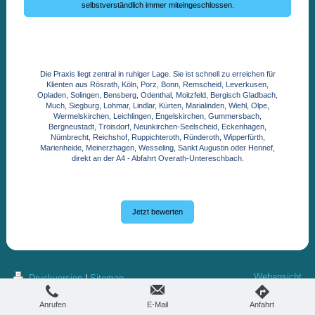
selbstverständlich immer miteingeschlossen.
Die Praxis liegt zentral in ruhiger Lage. Sie ist schnell zu erreichen für
Klienten aus Rösrath, Köln, Porz, Bonn, Remscheid, Leverkusen,
Opladen, Solingen, Bensberg, Odenthal, Moitzfeld, Bergisch Gladbach,
Much, Siegburg, Lohmar, Lindlar, Kürten, Marialinden, Wiehl, Olpe,
Wermelskirchen, Leichlingen, Engelskirchen, Gummersbach,
Bergneustadt, Troisdorf, Neunkirchen-Seelscheid, Eckenhagen,
Nümbrecht, Reichshof, Ruppichteroth, Ründeroth, Wipperfürth,
Marienheide, Meinerzhagen, Wesseling, Sankt Augustin oder Hennef,
direkt an der A4 - Abfahrt Overath-Untereschbach.
Jetzt bewerten
Webansicht
Druckversion
|
Sitemap
© Praxis Lichtstrahl Marita Cardué
Heilpraktikerin für Psychotherapie
Anrufen
E-Mail
Anfahrt