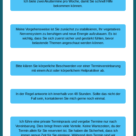
Ich biete zwei Akuttermine pro Woche, damit Sie schnell Hilfe
bekommen können.
Meine Vorgehensweise ist Sie zunächst zu stabilisieren, Ihr vegetatives
Nervensystem zu beruhigen und neue Energie aufzubauen. Es ist
wichtig, dass Sie sich zuerst sicher und gestärkt fühlen, bevor
belastende Themen angeschaut werden können.
Bitte klären Sie körperliche Beschwerden vor einer Terminvereinbarung
mit einem Arzt oder körperlichem Heilpraktiker ab.
In der Regel antworte ich innerhalb von 48 Stunden. Sollte das nicht der
Fall sein, kontaktieren Sie mich gerne noch einmal.
Ich führe eine private Terminpraxis und vergebe Termine nur nach
Vereinbarung. Dies bringt Ihnen viele Vorteile. Keine Wartezeiten, da der
Termin allein für Sie reserviert ist. Sie haben die Sicherheit, dass ich
immer genug Zeit für Sie einplane. Während dem Termin sind wir