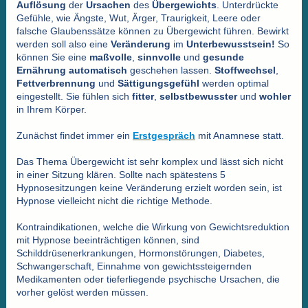
Auflösung
der
Ursachen
des
Übergewichts
. Unterdrückte
Gefühle, wie Ängste, Wut, Ärger, Traurigkeit, Leere oder
falsche Glaubenssätze können zu Übergewicht führen. Bewirkt
werden soll also eine
Veränderung
im
Unterbewusstsein!
So
können Sie eine
maßvolle
,
sinnvolle
und
gesunde
Ernährung
automatisch
geschehen lassen.
Stoffwechsel
,
Fettverbrennung
und
Sättigungsgefühl
werden optimal
eingestellt.
Sie fühlen sich
fitter
,
selbstbewusster
und
wohler
in Ihrem Körper.
Zunächst findet immer ein
Erstgespräch
mit Anamnese statt.
Das Thema Übergewicht ist sehr komplex und lässt sich nicht
in einer Sitzung klären. Sollte nach spätestens 5
Hypnosesitzungen keine Veränderung erzielt worden sein, ist
Hypnose vielleicht nicht die richtige Methode.
Kontraindikationen, welche die Wirkung von Gewichtsreduktion
mit Hypnose beeinträchtigen können, sind
Schilddrüsenerkrankungen, Hormonstörungen, Diabetes,
Schwangerschaft, Einnahme von gewichtssteigernden
Medikamenten oder tieferliegende psychische Ursachen, die
vorher gelöst werden müssen.