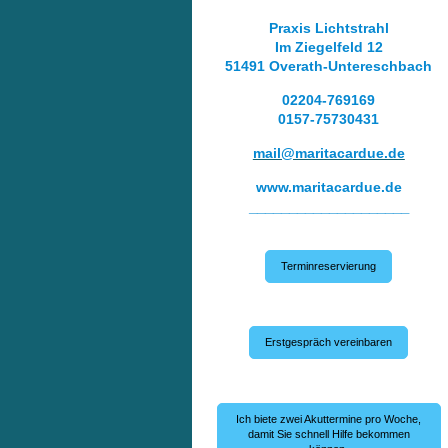
Praxis Lichtstrahl
Im Ziegelfeld 12
51491 Overath-Untereschbach
02204-769169
0157-75730431
mail@maritacardue.de
www.maritacardue.de
____________________
Terminreservierung
Erstgespräch vereinbaren
Ich biete zwei Akuttermine pro Woche,
damit Sie schnell Hilfe bekommen